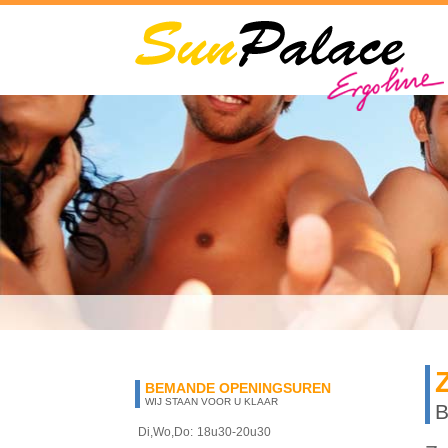
BEMANDE OPENINGSUREN
WIJ STAAN VOOR U KLAAR
B
Di,Wo,Do:
18u30-20u30