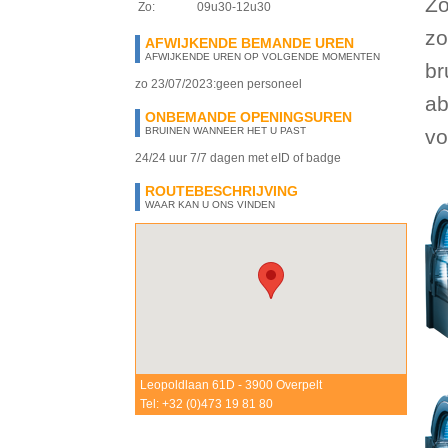
Zo
Zo:
09u30-12u30
zo
AFWIJKENDE BEMANDE UREN
AFWIJKENDE UREN OP VOLGENDE MOMENTEN
br
zo 23/07/2023:
geen personeel
ab
ONBEMANDE OPENINGSUREN
BRUINEN WANNEER HET U PAST
vo
24/24 uur 7/7 dagen met eID of badge
ROUTEBESCHRIJVING
WAAR KAN U ONS VINDEN
Leopoldlaan 61D - 3900 Overpelt
Tel: +32 (0)473 19 81 80